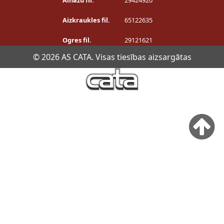
Ainažu fil.
29424920
Aizkraukles fil.
65122635
Ogres fil.
29121621
© 2026 AS CATA. Visas tiesības aizsargātas
Privātuma politika
Šī tīmekļa vietne izmanto sīkdatnes. Piekrītot sīkdatņu
izmantošanai, tiks nodrošināta tīmekļa vietnes optimāla
darbība. Turpinot vietnes apskati Jūs piekrītat, ka
izmantosim sīkdatnes Jūsu ierīcē. Savu piekrišanu Jūs
jebkurā laikā varat atsaukt, nodzēšot saglabātās sīkdatnes.
Lasīt vairāk!
Piekrītu!