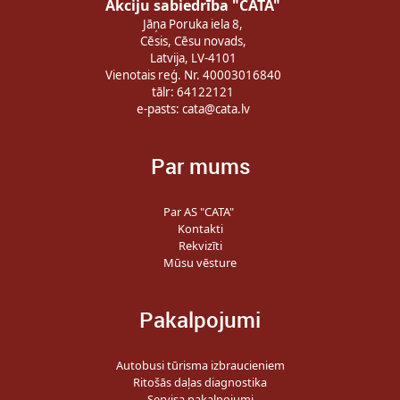
Akciju sabiedrība "CATA"
Jāņa Poruka iela 8,
Cēsis, Cēsu novads,
Latvija, LV-4101
Vienotais reģ. Nr. 40003016840
tālr: 64122121
e-pasts:
cata@cata.lv
Par mums
Par AS "CATA"
Kontakti
Rekvizīti
Mūsu vēsture
Pakalpojumi
Autobusi tūrisma izbraucieniem
Ritošās daļas diagnostika
Servisa pakalpojumi