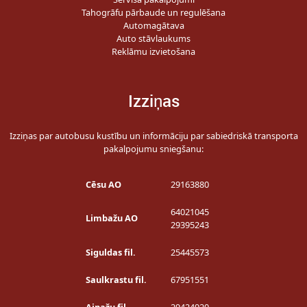
Tahogrāfu pārbaude un regulēšana
Automagātava
Auto stāvlaukums
Reklāmu izvietošana
Izziņas
Izziņas par autobusu kustību un informāciju par sabiedriskā transporta
pakalpojumu sniegšanu:
Cēsu AO
29163880
64021045
Limbažu AO
29395243
Siguldas fil.
25445573
Saulkrastu fil.
67951551