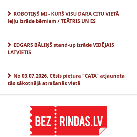
ROBOTIŅŠ MI - KURŠ VISU DARA CITU VIETĀ
leļļu izrāde bērniem / TEĀTRIS UN ES
EDGARS BĀLIŅŠ stand-up izrāde VIDĒJAIS
LATVIETIS
No 03.07.2026. Cēsīs pietura "CATA" atjaunota
tās sākotnējā atrašanās vietā