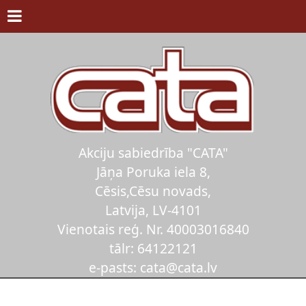
Akciju sabiedrība "CATA"
Jāņa Poruka iela 8,
Cēsis,Cēsu novads,
Latvija, LV-4101
Vienotais reģ. Nr. 40003016840
tālr: 64122121
e-pasts: cata@cata.lv