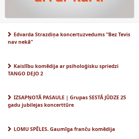
Edvarda Strazdiņa koncertuzvedums “Bez Tevis
nav nekā”
Kaislību komēdija ar psiholoģisku spriedzi
TANGO DEJO 2
IZSAPŅOTĀ PASAULE | Grupas SESTĀ JŪDZE 25
gadu jubilejas koncerttūre
LOMU SPĒLES. Gaumīga franču komēdija