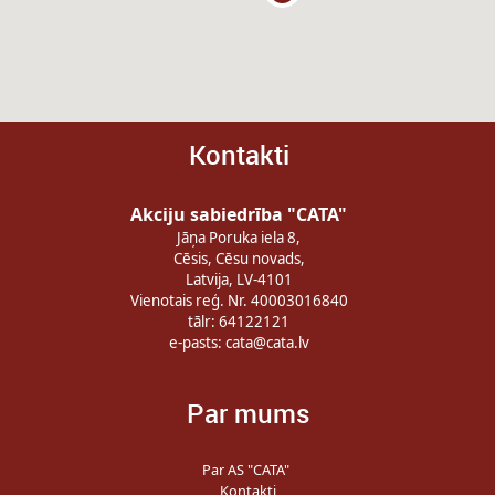
Kontakti
Akciju sabiedrība "CATA"
Jāņa Poruka iela 8,
Cēsis, Cēsu novads,
Latvija, LV-4101
Vienotais reģ. Nr. 40003016840
tālr: 64122121
e-pasts:
cata@cata.lv
Par mums
Par AS "CATA"
Kontakti