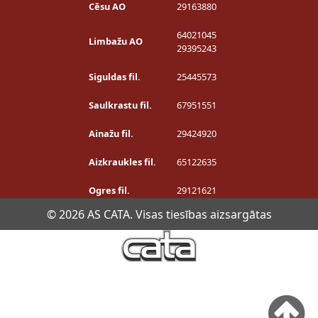
Cēsu AO
29163880
64021045
Limbažu AO
29395243
Siguldas fil.
25445573
Saulkrastu fil.
67951551
Ainažu fil.
29424920
Aizkraukles fil.
65122635
Ogres fil.
29121621
© 2026 AS CATA. Visas tiesības aizsargātas
Privātuma politika