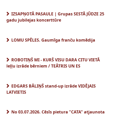
IZSAPŅOTĀ PASAULE | Grupas SESTĀ JŪDZE 25
gadu jubilejas koncerttūre
LOMU SPĒLES. Gaumīga franču komēdija
ROBOTIŅŠ MI - KURŠ VISU DARA CITU VIETĀ
leļļu izrāde bērniem / TEĀTRIS UN ES
EDGARS BĀLIŅŠ stand-up izrāde VIDĒJAIS
LATVIETIS
No 03.07.2026. Cēsīs pietura "CATA" atjaunota