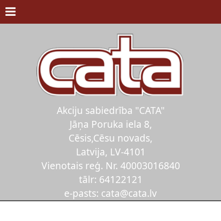
Akciju sabiedrība "CATA"
Jāņa Poruka iela 8,
Cēsis,Cēsu novads,
Latvija, LV-4101
Vienotais reģ. Nr. 40003016840
tālr: 64122121
e-pasts: cata@cata.lv