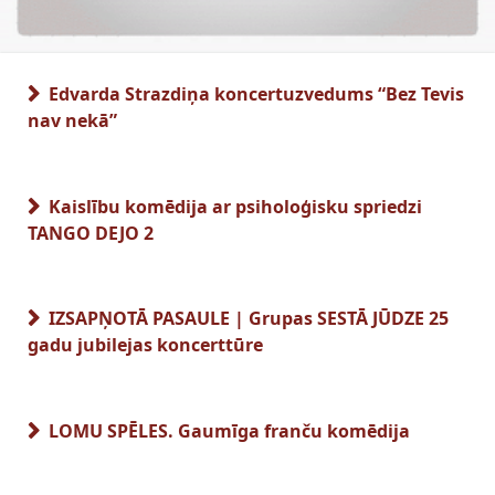
Edvarda Strazdiņa koncertuzvedums “Bez Tevis
nav nekā”
Kaislību komēdija ar psiholoģisku spriedzi
TANGO DEJO 2
IZSAPŅOTĀ PASAULE | Grupas SESTĀ JŪDZE 25
gadu jubilejas koncerttūre
LOMU SPĒLES. Gaumīga franču komēdija