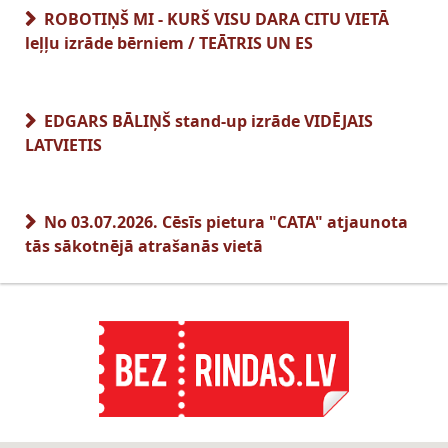
ROBOTIŅŠ MI - KURŠ VISU DARA CITU VIETĀ
leļļu izrāde bērniem / TEĀTRIS UN ES
EDGARS BĀLIŅŠ stand-up izrāde VIDĒJAIS
LATVIETIS
No 03.07.2026. Cēsīs pietura "CATA" atjaunota
tās sākotnējā atrašanās vietā