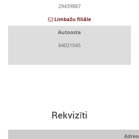
29439887
Limbažu filiāle
Autoosta
64021045
Rekvizīti
Adres