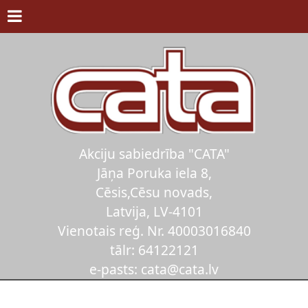
Akciju sabiedrība "CATA"
Jāņa Poruka iela 8,
Cēsis,Cēsu novads,
Latvija, LV-4101
Vienotais reģ. Nr. 40003016840
tālr: 64122121
e-pasts: cata@cata.lv