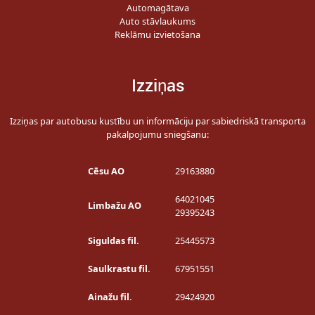
Automagātava
Auto stāvlaukums
Reklāmu izvietošana
Izziņas
Izziņas par autobusu kustību un informāciju par sabiedriskā transporta
pakalpojumu sniegšanu:
Cēsu AO
29163880
64021045
Limbažu AO
29395243
Siguldas fil.
25445573
Saulkrastu fil.
67951551
Ainažu fil.
29424920