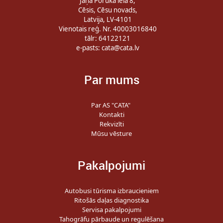
Jāņa Poruka iela 8,
Cēsis, Cēsu novads,
Latvija, LV-4101
Vienotais reģ. Nr. 40003016840
tālr: 64122121
e-pasts:
cata@cata.lv
Par mums
Par AS "CATA"
Kontakti
Rekvizīti
Mūsu vēsture
Pakalpojumi
Autobusi tūrisma izbraucieniem
Ritošās daļas diagnostika
Servisa pakalpojumi
Tahogrāfu pārbaude un regulēšana