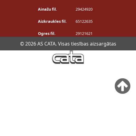
Ainažu fil.
29424920
Aizkraukles fil.
65122635
Ogres fil.
29121621
© 2026 AS CATA. Visas tiesības aizsargātas
Privātuma politika
Šī tīmekļa vietne izmanto sīkdatnes. Piekrītot sīkdatņu
izmantošanai, tiks nodrošināta tīmekļa vietnes optimāla
darbība. Turpinot vietnes apskati Jūs piekrītat, ka
izmantosim sīkdatnes Jūsu ierīcē. Savu piekrišanu Jūs
jebkurā laikā varat atsaukt, nodzēšot saglabātās sīkdatnes.