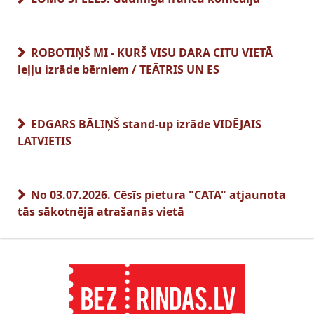
ROBOTIŅŠ MI - KURŠ VISU DARA CITU VIETĀ
leļļu izrāde bērniem / TEĀTRIS UN ES
EDGARS BĀLIŅŠ stand-up izrāde VIDĒJAIS
LATVIETIS
No 03.07.2026. Cēsīs pietura "CATA" atjaunota
tās sākotnējā atrašanās vietā