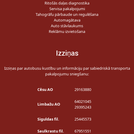
Ritošās daļas diagnostika
Servisa pakalpojumi
Tahogrāfu pārbaude un regulēšana
Automagātava
Auto stāvlaukums
Reklāmu izvietošana
Izziņas
Izziņas par autobusu kustību un informāciju par sabiedriskā transporta
pakalpojumu sniegšanu:
Cēsu AO
29163880
64021045
Limbažu AO
29395243
Siguldas fil.
25445573
Saulkrastu fil.
67951551