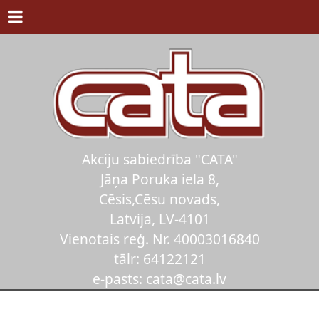
Akciju sabiedrība "CATA"
Jāņa Poruka iela 8,
Cēsis,Cēsu novads,
Latvija, LV-4101
Vienotais reģ. Nr. 40003016840
tālr: 64122121
e-pasts: cata@cata.lv