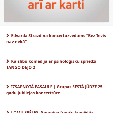
Edvarda Strazdiņa koncertuzvedums “Bez Tevis
nav nekā”
Kaislību komēdija ar psiholoģisku spriedzi
TANGO DEJO 2
IZSAPŅOTĀ PASAULE | Grupas SESTĀ JŪDZE 25
gadu jubilejas koncerttūre
LOMU SPĒLES. Gaumīga franču komēdija