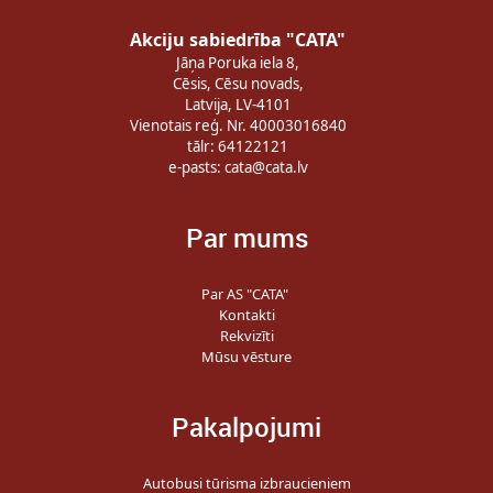
Akciju sabiedrība "CATA"
Jāņa Poruka iela 8,
Cēsis, Cēsu novads,
Latvija, LV-4101
Vienotais reģ. Nr. 40003016840
tālr: 64122121
e-pasts:
cata@cata.lv
Par mums
Par AS "CATA"
Kontakti
Rekvizīti
Mūsu vēsture
Pakalpojumi
Autobusi tūrisma izbraucieniem