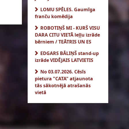
LOMU SPĒLES. Gaumīga
franču komēdija
ROBOTIŅŠ MI - KURŠ VISU
DARA CITU VIETĀ leļļu izrāde
bērniem / TEĀTRIS UN ES
EDGARS BĀLIŅŠ stand-up
izrāde VIDĒJAIS LATVIETIS
No 03.07.2026. Cēsīs
pietura "CATA" atjaunota
tās sākotnējā atrašanās
vietā