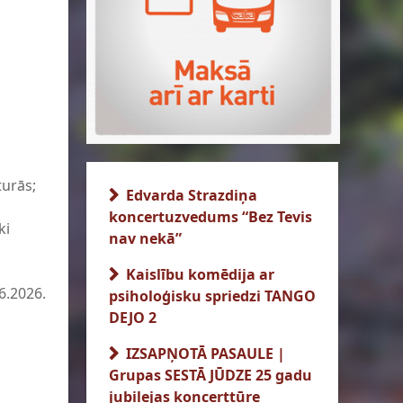
turās;
Edvarda Strazdiņa
koncertuzvedums “Bez Tevis
ki
nav nekā”
Kaislību komēdija ar
6.2026.
psiholoģisku spriedzi TANGO
DEJO 2
IZSAPŅOTĀ PASAULE |
Grupas SESTĀ JŪDZE 25 gadu
jubilejas koncerttūre