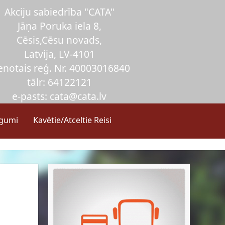
Akciju sabiedrība "CATA"
Jāņa Poruka iela 8,
Cēsis,Cēsu novads,
Latvija, LV-4101
enotais reģ. Nr. 40003016840
tālr: 64122121
e-pasts: cata@cata.lv
egumi
Kavētie/Atceltie Reisi