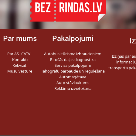
Par mums
Pakalpojumi
Iz
Par AS "CATA"
Autobusi tūrisma izbraucieniem
Izziņas par a
Kontakti
Ritošās daļas diagnostika
informācij
Rekvizīti
Servisa pakalpojumi
transporta pak
Mūsu vēsture
Tahogrāfu pārbaude un regulēšana
Automagātava
Auto stāvlaukums
Reklāmu izvietošana