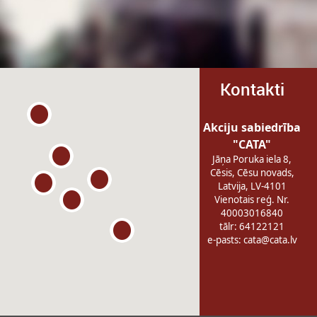
Kontakti
Akciju sabiedrība
"CATA"
Jāņa Poruka iela 8,
Cēsis, Cēsu novads,
Latvija, LV-4101
Vienotais reģ. Nr.
40003016840
tālr: 64122121
e-pasts:
cata@cata.lv