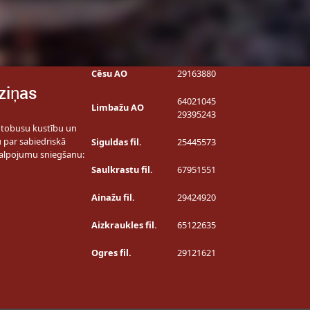
Cēsu AO
29163880
ziņas
64021045
Limbažu AO
29395243
utobusu kustību un
u par sabiedriskā
Siguldas fil.
25445573
alpojumu sniegšanu:
Saulkrastu fil.
67951551
Ainažu fil.
29424920
Aizkraukles fil.
65122635
Ogres fil.
29121621